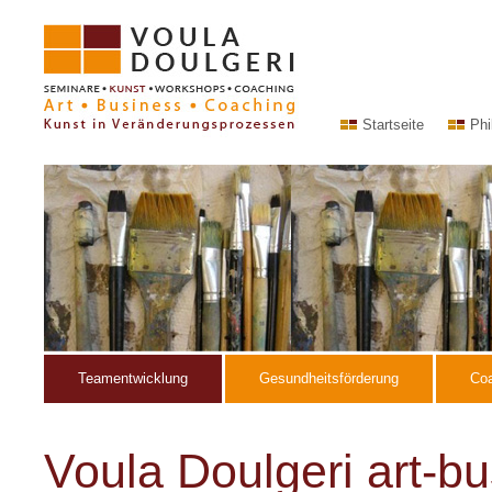
Startseite
Phi
Teamentwicklung
Gesundheitsförderung
Co
Voula Doulgeri art-b